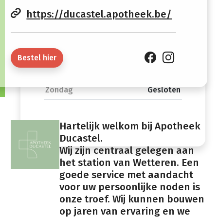
https://ducastel.apotheek.be/
Vrijdag
08:30 -
14:00 -
12:30
18:30
Zaterdag
08:30 -
Gesloten
Bestel hier
12:30
Zondag
Gesloten
Hartelijk welkom bij Apotheek
Ducastel.
Wij zijn centraal gelegen aan
het station van Wetteren. Een
goede service met aandacht
voor uw persoonlijke noden is
onze troef. Wij kunnen bouwen
op jaren van ervaring en we