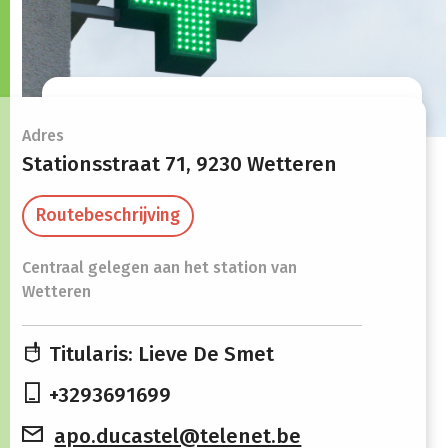
Openingsuren
Adres
Stationsstraat 71,
9230 Wetteren
Maandag
08:30 -
14:00 -
Routebeschrijving
12:30
18:30
Centraal gelegen aan het station van
Dinsdag
08:30 -
14:00 -
Wetteren
12:30
18:30
Woensdag
08:30 -
Gesloten
Titularis: Lieve De Smet
12:30
+3293691699
Donderdag
08:30 -
14:00 -
apo.ducastel@telenet.be
12:30
18:30