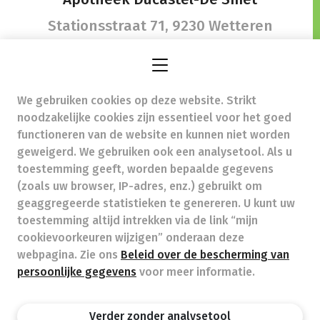
Stationsstraat 71,
9230 Wetteren
We gebruiken cookies op deze website. Strikt
apo.ducastel@telenet.be
- Ondernemingsnummer
noodzakelijke cookies zijn essentieel voor het goed
(BTW nr.) (BE)0887576328
functioneren van de website en kunnen niet worden
Beroepstitel:
Apotheker werkzaam in België
geweigerd. We gebruiken ook een analysetool. Als u
toestemming geeft, worden bepaalde gegevens
Beroepsvereniging:
Algemene Pharmaceutische
Bond
autorisatienummer FAGG 422503
(zoals uw browser, IP-adres, enz.) gebruikt om
Valt onder toezicht van de Orde der Apothekers,
geaggregeerde statistieken te genereren. U kunt uw
02/537.42.67, Henri Jasparlaan 94 1060 Brussel
toestemming altijd intrekken via de link “mijn
Deontologie:
Code van de farmaceutische plichtenleer
cookievoorkeuren wijzigen” onderaan deze
Tarieven terugbetaalde zorg
webpagina. Zie ons
Beleid over de bescherming van
persoonlijke gegevens
voor meer informatie.
Apotheek.be
Orde Der Apothekers
FAGG
Verder zonder analysetool
Privacy policy
Wettelijke vermeldingen